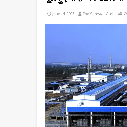
[ August 5, 2026 ]
Rijiju reach
[ August 5, 2026 ]
Congress ral
June 14, 2025
The SanvaadGarh
C
NEWS