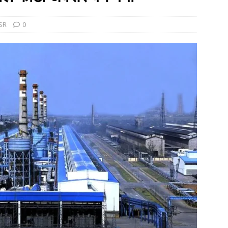
es out to Rahul on delimitation bill
NEWS
ly in Kolkata against atrocities on workers, hawker evictions
SR
0