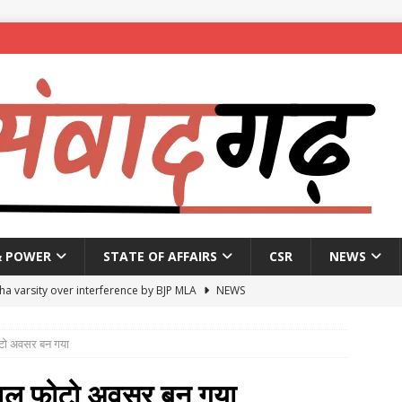
& POWER
STATE OF AFFAIRS
CSR
NEWS
ha varsity over interference by BJP MLA
NEWS
pproves Bankers’ Books Evidence Bill without debate
NEWS
ोटो अवसर बन गया
 passes by voice vote bill to raise Supreme Court judge strength
केवल फोटो अवसर बन गया